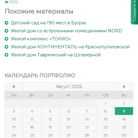
1902
Похожие материалы
Детский сад на 190 мест в Буграх
Жилой дом со встроенными помещениями NORD
Жилой комплекс «ТОКИО»
Жилой дом КОНТИНЕНТАЛЬ на Краснопутиловской
Жилой дом Таврический на Шпалерной
КАЛЕНДАРЬ ПОРТФОЛИО
«
»
Август 2026
Пн
Вт
Ср
Чт
Пт
Сб
Вс
1
2
3
4
5
6
7
8
9
10
11
12
13
14
15
16
17
18
19
20
21
22
23
24
25
26
27
28
29
30