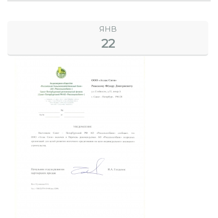
ЯНВ
22