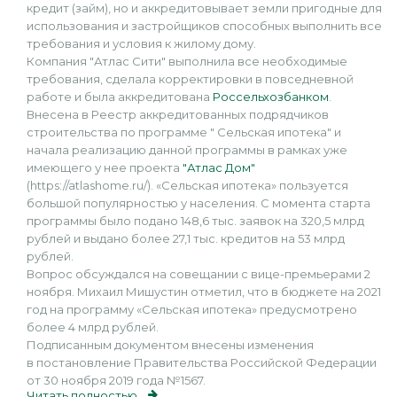
кредит (займ), но и аккредитовывает земли пригодные для
использования и застройщиков способных выполнить все
требования и условия к жилому дому.
Компания "Атлас Сити" выполнила все необходимые
требования, сделала корректировки в повседневной
работе и была аккредитована
Россельхозбанком
.
Внесена в Реестр аккредитованных подрядчиков
строительства по программе " Сельская ипотека" и
начала реализацию данной программы в рамках уже
имеющего у нее проекта
"Атлас Дом"
(https://atlashome.ru/). «Сельская ипотека» пользуется
большой популярностью у населения. С момента старта
программы было подано 148,6 тыс. заявок на 320,5 млрд
рублей и выдано более 27,1 тыс. кредитов на 53 млрд
рублей.
Вопрос обсуждался на совещании с вице-премьерами 2
ноября. Михаил Мишустин отметил, что в бюджете на 2021
год на программу «Сельская ипотека» предусмотрено
более 4 млрд рублей.
Подписанным документом внесены изменения
в постановление Правительства Российской Федерации
от 30 ноября 2019 года №1567.
Читать полностью...