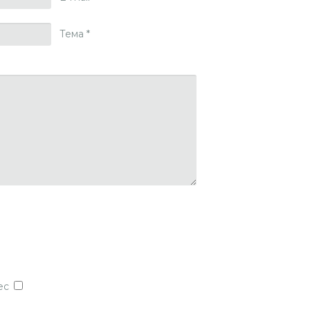
Тема
*
ес