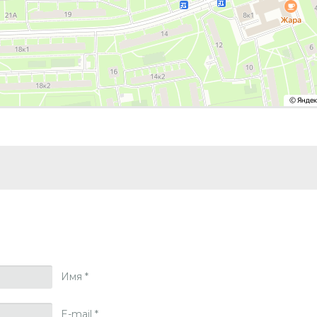
Имя
*
E-mail
*