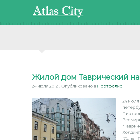
Жилой дом Таврический н
24 июля 2012
Опубликовано в
Портфолио
24 июля
петербу
Пиотров
Всемирн
"Таврич
Холдинг
(Санкт-