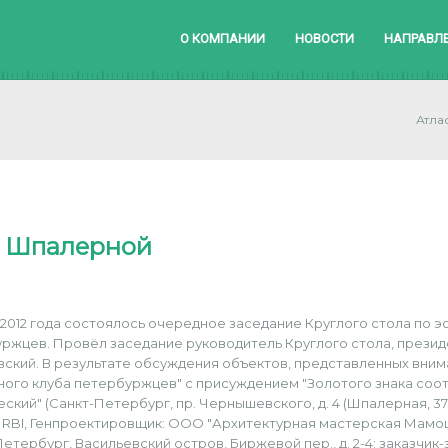
О КОМПАНИИ
НОВОСТИ
НАПРАВЛ
Атла
а Шпалерной
 2012 года состоялось очередное заседание Круглого стола по 
ржцев. Провёл заседание руководитель Круглого стола, презид
ский. В результате обсуждения объектов, представленных внима
ого клуба петербуржцев" с присуждением "Золотого знака соот
еский" (Санкт-Петербург, пр. Чернышевского, д. 4 (Шпалерная, 37
 RBI, Генпроектировщик: ООО "Архитектурная мастерская Мамош
Петербург, Васильевский остров, Биржевой пер., д. 2-4; заказчи