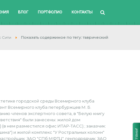
ЕНИЯ
БЛОГ
ПОРТФОЛИО
КОНТАКТЫ
с Сити
Показать содержимое по тегу: таврический
эстетике городской среды Всемирного клуба
ент Всемирного клуба петербуржцев М. Б.
нию членов экспертного совета, в "Белую книгу
ветствия" были занесены: жилой дом
) (в нем разместился офис ИТАР-ТАСС).; заказчик:
ина") и жилой комплекс "У Ростральных колонн"
к-застройщик: ЗАО "СПб МФТЦ", генподрядчик: ЗАО