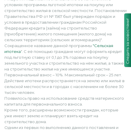
условиях программы льготной ипотеки на покупку или
строительство жилья в сельской местности. Постановлении
Правительства РФ от № 1567 был утвержден порядок и
Следить за новостями!
условия в предоставлении гражданам Российской
Федерации кредита (займа) на строительство
(приобретение) жилого помещения (жилого дома) на
сельских территориях (сельских агломерациях)".
Сокращенное название данной программы
"Сельская
ипотека
". С её помощью граждане могут оформить кредит
под льготную ставку от 0,1 до 3% годовых на покупку
земельного участка и строительство на нём жилья, а также
на строительство жилья на уже имеющемся участке.
Первоначальный взнос – 10%. Максимальный срок – 25 лет.
Действие ипотеки распространяется на землю или жильё в
сельской местности и в городах с населением не более 30
тысяч человек.
Появилось право на использование средств материнского
капитала для первоначального взноса.
Кроме того, расширены возможности граждан, которые
уже имеют землю и планируют взять кредит на
строительство дома.
Одним из первых по выполнению данного поставления и