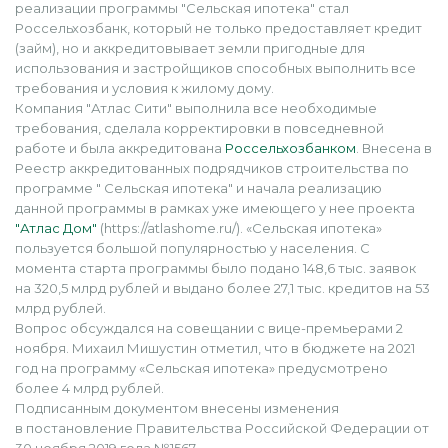
реализации программы "Сельская ипотека" стал
Россельхозбанк, который не только предоставляет кредит
(займ), но и аккредитовывает земли пригодные для
использования и застройщиков способных выполнить все
требования и условия к жилому дому.
Компания "Атлас Сити" выполнила все необходимые
требования, сделала корректировки в повседневной
работе и была аккредитована
Россельхозбанком
. Внесена в
Реестр аккредитованных подрядчиков строительства по
программе " Сельская ипотека" и начала реализацию
данной программы в рамках уже имеющего у нее проекта
"Атлас Дом"
(https://atlashome.ru/). «Сельская ипотека»
пользуется большой популярностью у населения. С
момента старта программы было подано 148,6 тыс. заявок
на 320,5 млрд рублей и выдано более 27,1 тыс. кредитов на 53
млрд рублей.
Вопрос обсуждался на совещании с вице-премьерами 2
ноября. Михаил Мишустин отметил, что в бюджете на 2021
год на программу «Сельская ипотека» предусмотрено
более 4 млрд рублей.
Подписанным документом внесены изменения
в постановление Правительства Российской Федерации от